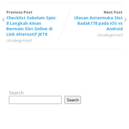
Previous Post
Next Post
Checklist Sebelum Spin:
Ulasan Antarmuka Slot
8 Langkah Aman
Badak178 pada iOS vs
Bermain Slot Online di
Android
Link Alternatif JKT8
Uncategorized
Uncategorized
Search
Search