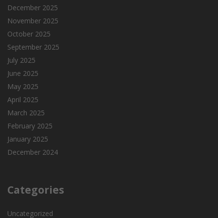
December 2025
November 2025
October 2025
September 2025
July 2025
June 2025
May 2025
April 2025
March 2025
February 2025
January 2025
December 2024
Categories
Uncategorized