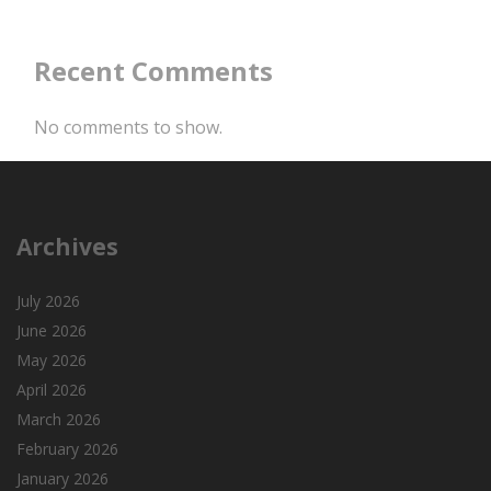
Recent Comments
No comments to show.
Archives
July 2026
June 2026
May 2026
April 2026
March 2026
February 2026
January 2026