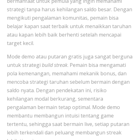
bermanfaat untuk pemula yang ingin memahami
strategi tanpa harus kehilangan saldo besar. Dengan
mengikuti pengalaman komunitas, pemain bisa
belajar kapan saat terbaik untuk menaikkan taruhan
atau kapan lebih baik berhenti setelah mencapai
target kecil.
Mode demo atau putaran gratis juga sangat berguna
untuk strategi
build streak
. Pemain bisa mengamati
pola kemenangan, memahami mekanik bonus, dan
mencoba strategi taruhan sebelum bermain dengan
saldo nyata. Dengan pendekatan ini, risiko
kehilangan modal berkurang, sementara
pengalaman bermain tetap optimal. Mode demo
membantu membangun intuisi tentang game
tertentu, sehingga saat bermain live, setiap putaran
lebih terkendali dan peluang membangun streak