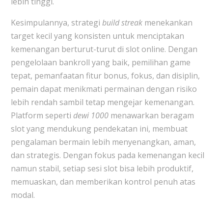
lebih tinggi.
Kesimpulannya, strategi
build streak
menekankan
target kecil yang konsisten untuk menciptakan
kemenangan berturut-turut di slot online. Dengan
pengelolaan bankroll yang baik, pemilihan game
tepat, pemanfaatan fitur bonus, fokus, dan disiplin,
pemain dapat menikmati permainan dengan risiko
lebih rendah sambil tetap mengejar kemenangan.
Platform seperti
dewi 1000
menawarkan beragam
slot yang mendukung pendekatan ini, membuat
pengalaman bermain lebih menyenangkan, aman,
dan strategis. Dengan fokus pada kemenangan kecil
namun stabil, setiap sesi slot bisa lebih produktif,
memuaskan, dan memberikan kontrol penuh atas
modal.