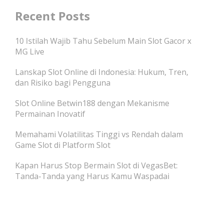
Recent Posts
10 Istilah Wajib Tahu Sebelum Main Slot Gacor x
MG Live
Lanskap Slot Online di Indonesia: Hukum, Tren,
dan Risiko bagi Pengguna
Slot Online Betwin188 dengan Mekanisme
Permainan Inovatif
Memahami Volatilitas Tinggi vs Rendah dalam
Game Slot di Platform Slot
Kapan Harus Stop Bermain Slot di VegasBet:
Tanda-Tanda yang Harus Kamu Waspadai