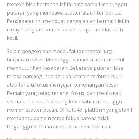
mereka bisa bertahan lebih lama sambil menunggu
putaran yang membawa scatter atau fitur bonus.
Pendekatan ini membuat pengalaman bermain lebih
menyenangkan dan risiko kehilangan modal lebih
kecil.
Selain pengelolaan modal, faktor mental juga
berperan besar. Menunggu simbol scatter muncul
membutuhkan kesabaran. Beberapa putaran bisa
terasa panjang, apalagi jika pemain terburu-buru
atau terlalu fokus mengejar kemenangan besar.
Pemain yang tetap tenang, fokus, dan menikmati
setiap putaran cenderung lebih sabar menunggu
momen scatter pecah. Di Kutu4d, platform yang stabil
membantu pemain tetap fokus karena tidak
terganggu oleh masalah teknis saat bermain.