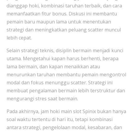
dianggap hoki, kombinasi taruhan terbaik, dan cara
memanfaatkan fitur bonus. Diskusi ini membantu
pemain baru maupun lama untuk menentukan
strategi dan meningkatkan peluang scatter muncul
lebih cepat.
Selain strategi teknis, disiplin bermain menjadi kunci
utama. Mengetahui kapan harus berhenti, berapa
lama bermain, dan kapan menaikkan atau
menurunkan taruhan membantu pemain mengontrol
modal dan fokus menunggu scatter. Strategi ini
membuat pengalaman bermain lebih terstruktur dan
mengurangi stres saat bermain.
Pada akhirnya, jam hoki main slot Spinix bukan hanya
soal waktu tertentu di hari itu, tetapi kombinasi
antara strategi, pengelolaan modal, kesabaran, dan