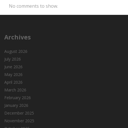
No comments to show.
Archives
August 2026
July 2026
June 2026
May 2026
April 2026
March 2026
February 2026
January 2026
December 2025
November 2025