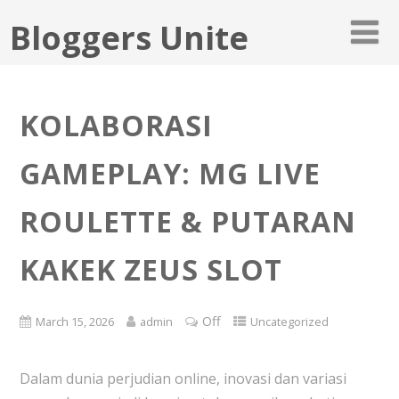
Bloggers Unite
KOLABORASI
GAMEPLAY: MG LIVE
ROULETTE & PUTARAN
KAKEK ZEUS SLOT
Off
March 15, 2026
admin
Uncategorized
Dalam dunia perjudian online, inovasi dan variasi