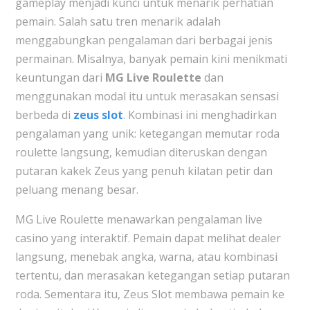
gameplay menjadi kunci untuk menarik perhatian
pemain. Salah satu tren menarik adalah
menggabungkan pengalaman dari berbagai jenis
permainan. Misalnya, banyak pemain kini menikmati
keuntungan dari
MG Live Roulette
dan
menggunakan modal itu untuk merasakan sensasi
berbeda di
zeus slot
. Kombinasi ini menghadirkan
pengalaman yang unik: ketegangan memutar roda
roulette langsung, kemudian diteruskan dengan
putaran kakek Zeus yang penuh kilatan petir dan
peluang menang besar.
MG Live Roulette menawarkan pengalaman live
casino yang interaktif. Pemain dapat melihat dealer
langsung, menebak angka, warna, atau kombinasi
tertentu, dan merasakan ketegangan setiap putaran
roda. Sementara itu, Zeus Slot membawa pemain ke