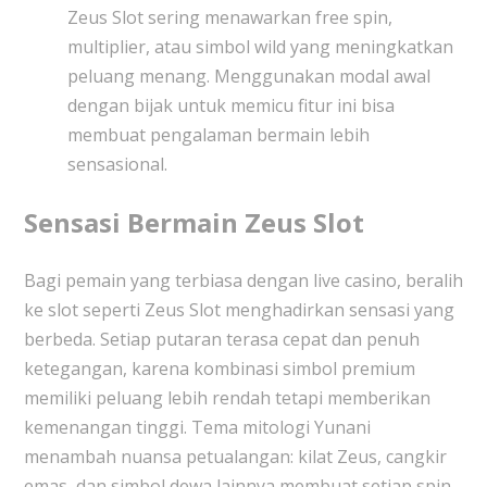
Zeus Slot sering menawarkan free spin,
multiplier, atau simbol wild yang meningkatkan
peluang menang. Menggunakan modal awal
dengan bijak untuk memicu fitur ini bisa
membuat pengalaman bermain lebih
sensasional.
Sensasi Bermain Zeus Slot
Bagi pemain yang terbiasa dengan live casino, beralih
ke slot seperti Zeus Slot menghadirkan sensasi yang
berbeda. Setiap putaran terasa cepat dan penuh
ketegangan, karena kombinasi simbol premium
memiliki peluang lebih rendah tetapi memberikan
kemenangan tinggi. Tema mitologi Yunani
menambah nuansa petualangan: kilat Zeus, cangkir
emas, dan simbol dewa lainnya membuat setiap spin