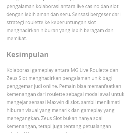
pengalaman kolaborasi antara live casino dan slot
dengan lebih aman dan seru. Sensasi bergeser dari
strategi roulette ke keberuntungan slot
menghadirkan hiburan yang lebih beragam dan
memikat.
Kesimpulan
Kolaborasi gameplay antara MG Live Roulette dan
Zeus Slot menghadirkan pengalaman unik bagi
penggemar judi online. Pemain bisa memanfaatkan
kemenangan dari roulette sebagai modal awal untuk
mengejar sensasi Maxwin di slot, sambil menikmati
hiburan visual yang menarik dan gameplay yang
menegangkan. Zeus Slot bukan hanya soal
kemenangan, tetapi juga tentang petualangan