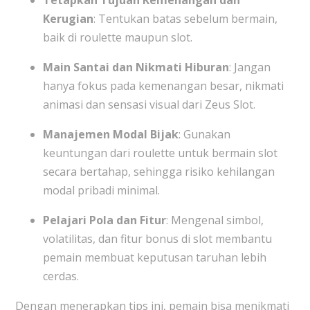
Kerugian
: Tentukan batas sebelum bermain,
baik di roulette maupun slot.
Main Santai dan Nikmati Hiburan
: Jangan
hanya fokus pada kemenangan besar, nikmati
animasi dan sensasi visual dari Zeus Slot.
Manajemen Modal Bijak
: Gunakan
keuntungan dari roulette untuk bermain slot
secara bertahap, sehingga risiko kehilangan
modal pribadi minimal.
Pelajari Pola dan Fitur
: Mengenal simbol,
volatilitas, dan fitur bonus di slot membantu
pemain membuat keputusan taruhan lebih
cerdas.
Dengan menerapkan tips ini, pemain bisa menikmati