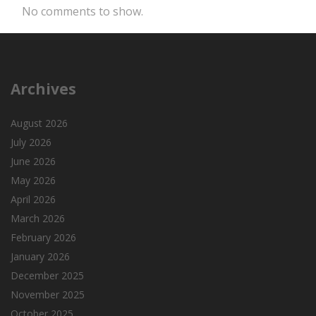
No comments to show.
Archives
August 2026
July 2026
June 2026
May 2026
April 2026
March 2026
February 2026
January 2026
December 2025
November 2025
October 2025