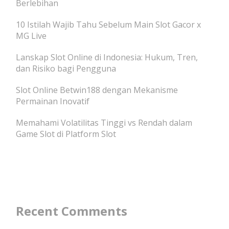
Berlebihan
10 Istilah Wajib Tahu Sebelum Main Slot Gacor x
MG Live
Lanskap Slot Online di Indonesia: Hukum, Tren,
dan Risiko bagi Pengguna
Slot Online Betwin188 dengan Mekanisme
Permainan Inovatif
Memahami Volatilitas Tinggi vs Rendah dalam
Game Slot di Platform Slot
Recent Comments