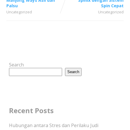
Mahjong Ways Asli dan
Spinix dengan Sistem
Palsu
Spin Cepat
Uncategorized
Uncategorized
Search
Search
Recent Posts
Hubungan antara Stres dan Perilaku Judi