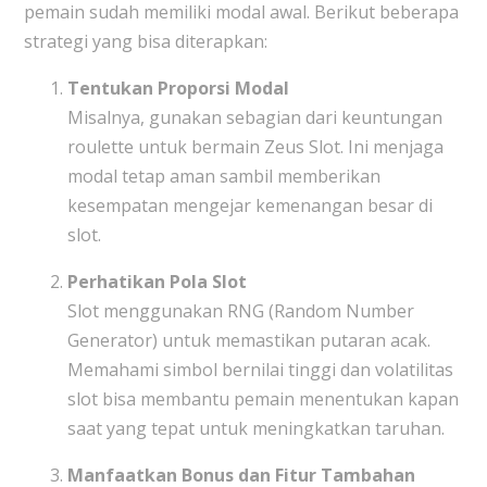
pemain sudah memiliki modal awal. Berikut beberapa
strategi yang bisa diterapkan:
Tentukan Proporsi Modal
Misalnya, gunakan sebagian dari keuntungan
roulette untuk bermain Zeus Slot. Ini menjaga
modal tetap aman sambil memberikan
kesempatan mengejar kemenangan besar di
slot.
Perhatikan Pola Slot
Slot menggunakan RNG (Random Number
Generator) untuk memastikan putaran acak.
Memahami simbol bernilai tinggi dan volatilitas
slot bisa membantu pemain menentukan kapan
saat yang tepat untuk meningkatkan taruhan.
Manfaatkan Bonus dan Fitur Tambahan