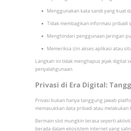
Menggunakan kata sandi yang kuat d
Tidak membagikan informasi pribadi
Menghindari penggunaan jaringan publ
Memeriksa izin akses aplikasi atau sit
Langkah ini tidak menghapus jejak digital 
penyalahgunaan.
Privasi di Era Digital: Ta
Privasi bukan hanya tanggung jawab platfo
memasukkan data pribadi atau melakukan 
Bermain slot mungkin terasa seperti aktivita
berada dalam ekosistem internet yang salin