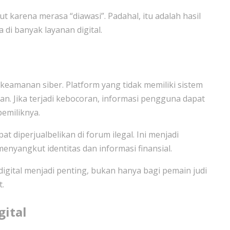
 karena merasa “diawasi”. Padahal, itu adalah hasil
 di banyak layanan digital.
o keamanan siber. Platform yang tidak memiliki sistem
an. Jika terjadi kebocoran, informasi pengguna dapat
pemiliknya.
 diperjualbelikan di forum ilegal. Ini menjadi
menyangkut identitas dan informasi finansial.
igital menjadi penting, bukan hanya bagi pemain judi
t.
gital