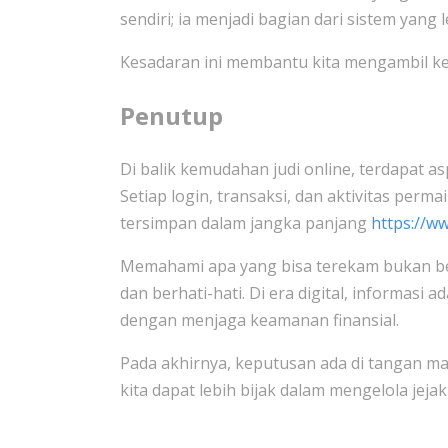
sendiri; ia menjadi bagian dari sistem yang 
Kesadaran ini membantu kita mengambil kep
Penutup
Di balik kemudahan judi online, terdapat asp
Setiap login, transaksi, dan aktivitas per
tersimpan dalam jangka panjang
https://w
Memahami apa yang bisa terekam bukan ber
dan berhati-hati. Di era digital, informasi
dengan menjaga keamanan finansial.
Pada akhirnya, keputusan ada di tangan 
kita dapat lebih bijak dalam mengelola jejak