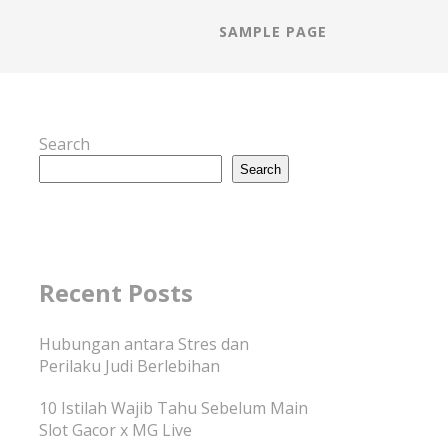
SAMPLE PAGE
Search
Search
Recent Posts
Hubungan antara Stres dan
Perilaku Judi Berlebihan
10 Istilah Wajib Tahu Sebelum Main
Slot Gacor x MG Live