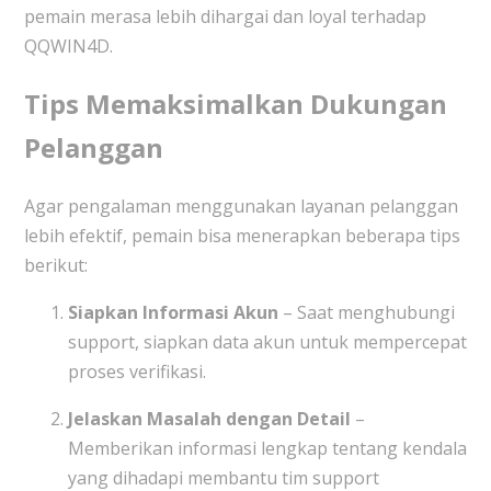
pemain merasa lebih dihargai dan loyal terhadap
QQWIN4D.
Tips Memaksimalkan Dukungan
Pelanggan
Agar pengalaman menggunakan layanan pelanggan
lebih efektif, pemain bisa menerapkan beberapa tips
berikut:
Siapkan Informasi Akun
– Saat menghubungi
support, siapkan data akun untuk mempercepat
proses verifikasi.
Jelaskan Masalah dengan Detail
–
Memberikan informasi lengkap tentang kendala
yang dihadapi membantu tim support