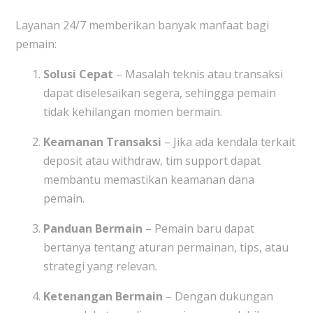
Layanan 24/7 memberikan banyak manfaat bagi
pemain:
Solusi Cepat
– Masalah teknis atau transaksi
dapat diselesaikan segera, sehingga pemain
tidak kehilangan momen bermain.
Keamanan Transaksi
– Jika ada kendala terkait
deposit atau withdraw, tim support dapat
membantu memastikan keamanan dana
pemain.
Panduan Bermain
– Pemain baru dapat
bertanya tentang aturan permainan, tips, atau
strategi yang relevan.
Ketenangan Bermain
– Dengan dukungan