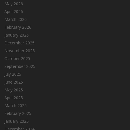
May 2026
April 2026
March 2026
February 2026
January 2026
December 2025
November 2025
October 2025
September 2025
July 2025
June 2025
May 2025
April 2025
March 2025
February 2025
January 2025
December 2024