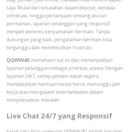
saja. Mulai dari kesalahan dalam deposit, kendala
withdraw, hingga pertanyaan tentang aturan
permainan, layanan pelanggan yang responsif
menjadi penentu kenyamanan bermain. Tanpa
dukungan yang baik, pengalaman bermain bisa
terganggu dan menimbulkan frustrasi.
QQWIN4D
memahami hal ini dan menempatkan
layanan pelanggan sebagai prioritas utama. Dengan
layanan 24/7, setiap pemain dapat segera
mendapatkan bantuan tanpa harus menunggu jam
kerja atau mengalami keterlambatan dalam
menyelesaikan masalah.
Live Chat 24/7 yang Responsif
Salah satu fitur unggulan QQWIN4D adalah live chat