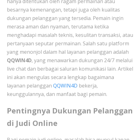
hanya ditentukan oleh ragam permainan atau
besarnya kemenangan, tetapi juga oleh kualitas
dukungan pelanggan yang tersedia. Pemain ingin
merasa aman dan nyaman, terutama ketika
menghadapi masalah teknis, kesulitan transaksi, atau
pertanyaan seputar permainan. Salah satu platform
yang menonjol dalam hal layanan pelanggan adalah
QQWIN4D
, yang menawarkan dukungan 24/7 melalui
live chat dan berbagai saluran komunikasi lain. Artikel
ini akan mengulas secara lengkap bagaimana
layanan pelanggan
QQWIN4D
bekerja,
keunggulannya, dan manfaat bagi pemain.
Pentingnya Dukungan Pelanggan
di Judi Online
Bagi pemain judi online, masalah bisa muncul kapan