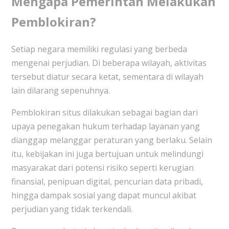
Mengapa Pemerintah Melakukan
Pemblokiran?
Setiap negara memiliki regulasi yang berbeda
mengenai perjudian. Di beberapa wilayah, aktivitas
tersebut diatur secara ketat, sementara di wilayah
lain dilarang sepenuhnya.
Pemblokiran situs dilakukan sebagai bagian dari
upaya penegakan hukum terhadap layanan yang
dianggap melanggar peraturan yang berlaku. Selain
itu, kebijakan ini juga bertujuan untuk melindungi
masyarakat dari potensi risiko seperti kerugian
finansial, penipuan digital, pencurian data pribadi,
hingga dampak sosial yang dapat muncul akibat
perjudian yang tidak terkendali.