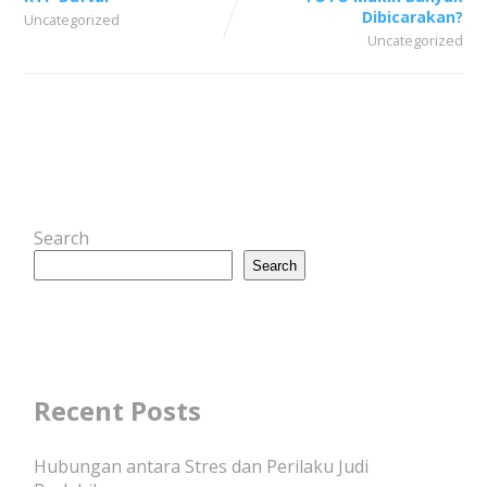
Dibicarakan?
Uncategorized
Uncategorized
Search
Search
Recent Posts
Hubungan antara Stres dan Perilaku Judi