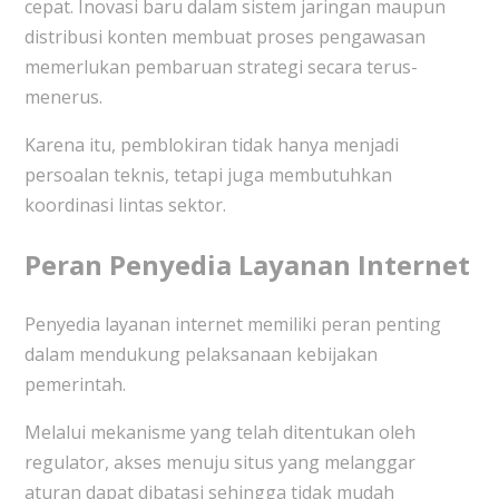
cepat. Inovasi baru dalam sistem jaringan maupun
distribusi konten membuat proses pengawasan
memerlukan pembaruan strategi secara terus-
menerus.
Karena itu, pemblokiran tidak hanya menjadi
persoalan teknis, tetapi juga membutuhkan
koordinasi lintas sektor.
Peran Penyedia Layanan Internet
Penyedia layanan internet memiliki peran penting
dalam mendukung pelaksanaan kebijakan
pemerintah.
Melalui mekanisme yang telah ditentukan oleh
regulator, akses menuju situs yang melanggar
aturan dapat dibatasi sehingga tidak mudah