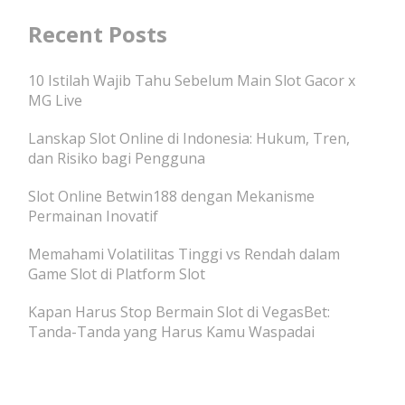
Recent Posts
10 Istilah Wajib Tahu Sebelum Main Slot Gacor x
MG Live
Lanskap Slot Online di Indonesia: Hukum, Tren,
dan Risiko bagi Pengguna
Slot Online Betwin188 dengan Mekanisme
Permainan Inovatif
Memahami Volatilitas Tinggi vs Rendah dalam
Game Slot di Platform Slot
Kapan Harus Stop Bermain Slot di VegasBet:
Tanda-Tanda yang Harus Kamu Waspadai