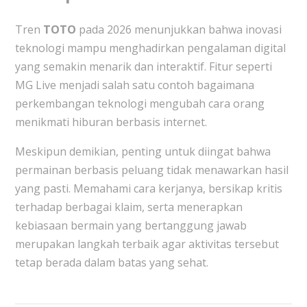
Tren
TOTO
pada 2026 menunjukkan bahwa inovasi
teknologi mampu menghadirkan pengalaman digital
yang semakin menarik dan interaktif. Fitur seperti
MG Live menjadi salah satu contoh bagaimana
perkembangan teknologi mengubah cara orang
menikmati hiburan berbasis internet.
Meskipun demikian, penting untuk diingat bahwa
permainan berbasis peluang tidak menawarkan hasil
yang pasti. Memahami cara kerjanya, bersikap kritis
terhadap berbagai klaim, serta menerapkan
kebiasaan bermain yang bertanggung jawab
merupakan langkah terbaik agar aktivitas tersebut
tetap berada dalam batas yang sehat.