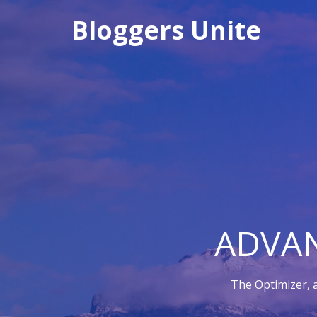
Bloggers Unite
ADVA
The Optimizer, 