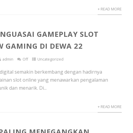
+ READ MORE
NGUASAI GAMEPLAY SLOT
 GAMING DI DEWA 22
admin
Off
Uncategorized
 digital semakin berkembang dengan hadirnya
ainan slot online yang menawarkan pengalaman
ik dan menarik. Di...
+ READ MORE
PALING MENEGANGKAN