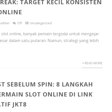
TREAK: TARGET KECIL KONSISTEN
 ONLINE
admin
Off
Uncategorized
slot online, banyak pemain tergoda untuk mengejar
ar dalam satu putaran. Namun, strategi yang lebih
+ READ MORE
ST SEBELUM SPIN: 8 LANGKAH
RMAIN SLOT ONLINE DI LINK
TIF JKT8