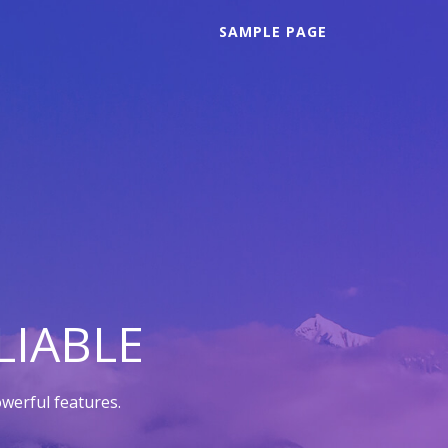
SAMPLE PAGE
LIABLE
werful features.