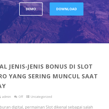
DEMO
DOWNLOAD
L JENIS-JENIS BONUS DI SLOT
O YANG SERING MUNCUL SAAT
AY
admin
Off
Uncategorized
buran digital, permainan Slot dikenal sebagai salah