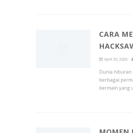
CARA ME
HACKSAW
April 30, 2026
Dunia hiburan
berbagai perm
bermain yang un
MOMEN 