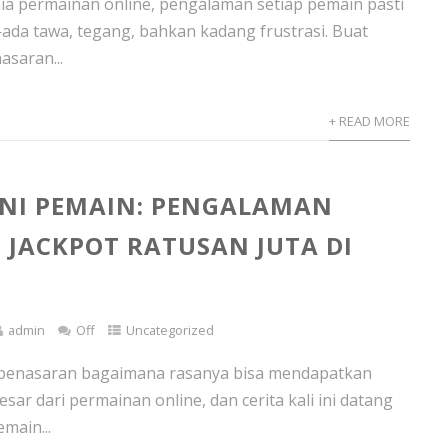
nia permainan online, pengalaman setiap pemain pasti
da tawa, tegang, bahkan kadang frustrasi. Buat
saran...
+ READ MORE
NI PEMAIN: PENGALAMAN
JACKPOT RATUSAN JUTA DI
admin
Off
Uncategorized
penasaran bagaimana rasanya bisa mendapatkan
ar dari permainan online, dan cerita kali ini datang
main...